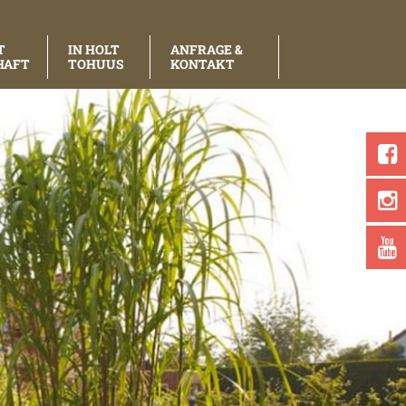
T
IN HOLT
ANFRAGE &
HAFT
TOHUUS
KONTAKT