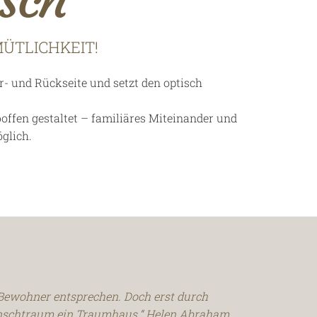
MÜTLICHKEIT!
er- und Rückseite und setzt den optisch
ffen gestaltet – familiäres Miteinander und
glich.
Bewohner entsprechen. Doch erst durch
unschtraum ein Traumhaus.“ Helen Abraham,