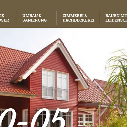
GE
UMBAU &
ZIMMEREI &
BAUEN MI
USER
SANIERUNG
DACHDECKEREI
LEIDENSC
80-05