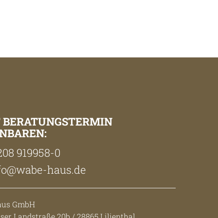
T BERATUNGSTERMIN
NBAREN:
08 919958-0
fo@wabe-haus.de
aus GmbH
er Landstraße 20b / 28865 Lilienthal