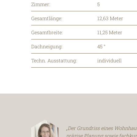
Zimmer:
5
Gesamtlänge:
12,63 Meter
Gesamtbreite:
11,25 Meter
Dachneigung:
45 °
Techn. Ausstattung:
individuell
„Der Grundriss eines Wohnhau
präzise Planung sowie fachku