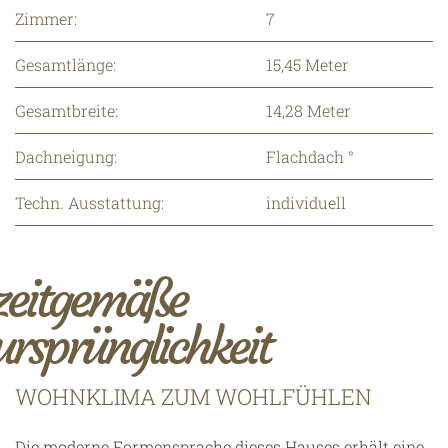
Zimmer:
7
Gesamtlänge:
15,45 Meter
Gesamtbreite:
14,28 Meter
Dachneigung:
Flachdach °
Techn. Ausstattung:
individuell
zeitgemäße
ursprünglichkeit
WOHNKLIMA ZUM WOHLFÜHLEN
Die moderne Formensprache dieses Hauses erhält eine