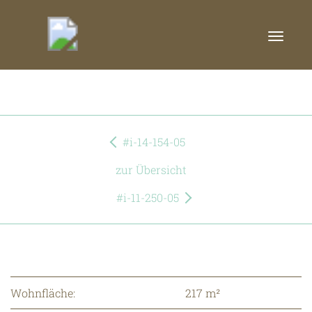
#i-14-217-07
Toggle
naviga
#i-14-154-05
zur Übersicht
#i-11-250-05
Wohnfläche:
217 m²