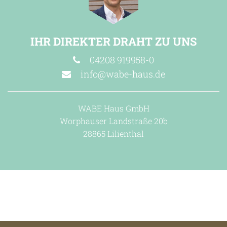
IHR DIREKTER DRAHT ZU UNS
04208 919958-0
info@wabe-haus.de
WABE Haus GmbH
Worphauser Landstraße 20b
28865 Lilienthal