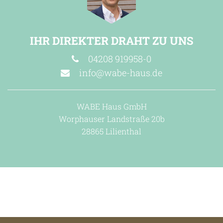
IHR DIREKTER DRAHT ZU UNS
04208 919958-0
info@wabe-haus.de
WABE Haus GmbH
Worphauser Landstraße 20b
28865 Lilienthal